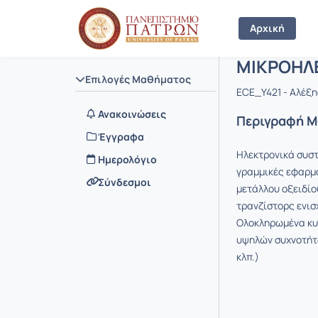
Μάθημα : 
Κωδικός : 
Αρχική Σελίδα
Αρχική
ΜΙΚΡΟΗΛΕ
Επιλογές Μαθήματος
ECE_Υ421 - Αλέξ
Ανακοινώσεις
Περιγραφή 
Έγγραφα
Ηλεκτρονικά συστ
Ημερολόγιο
γραμμικές εφαρμο
Σύνδεσμοι
μετάλλου οξειδί
τρανζίστορς ενισ
Ολοκληρωμένα κυ
υψηλών συχνοτήτ
κλπ.)