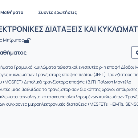
ΜΙΚΡΟΗΛΕΚΤΡΟΝΙΚΕΣ ΔΙΑΤΑΞΕΙΣ KAI 
EE733
ΜΙΚΡΟΗΛΕΚΤΡΟΝΙΚΕΣ ΔΙΑΤΑΞΕΙΣ KAI KYKΛΩMATA
Μαθήματα
Συχνές ερωτήσεις
ΚΤΡΟΝΙΚΕΣ ΔΙΑΤΑΞΕΙΣ KAI KYKΛΩMA
ης Μπίρμπας
Μαθήματος
ήματα Γραμμικά κυκλώματα τελεστικοί ενισχυτές ρ-η επαφή Δίοδοι 
γές κυκλωμάτων Τρανζίστορς επαφής πεδίου (JFET) Τρανζίστορς πε
ου (MOSFET) Διπολικά τρανζίστορς επαφής (ΒJT) Πόλωση Μοντέλα
χυτές μιάς βαθμίδας το τρανζίστορ σαν διακόπτης χρόνοι απόκρισης
κλώματα τεχνολογία κατασκευής ολοκληρωμένων κυκλωμάτων Τρανζ
ων σύγχρονες μικροηλεκτρονικές διατάξεις (MESFETs, HEMTs, SENS