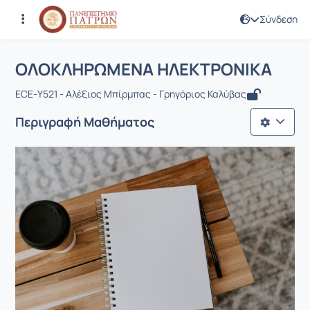
Σύνδεση
Μάθημα : ΟΛΟΚΛΗΡΩΜΕΝΑ ΗΛΕΚΤΡΟ
Κωδικός : EE1013
Αρχική Σελίδα
ΟΛΟΚΛΗΡΩΜΕΝΑ ΗΛΕΚΤΡΟΝΙΚΑ
ΟΛΟΚΛΗΡΩΜΕΝΑ ΗΛΕΚΤΡΟΝΙΚΑ
ECE-Υ521 - Αλέξιος Μπίρμπας - Γρηγόριος Καλύβας
Περιγραφή Μαθήματος