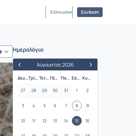
Ελληνικά
Σύνδεση
Ημερολόγιο
Αύγουστος 2026
Προηγούμενος Μήνας
Επόμενος Μήνας
Δευτέρα
Τρίτη
Τετάρτη
Πέμπτη
Παρασκευή
Σάββατο
Κυριακή
27
28
29
30
31
1
2
3
4
5
6
7
8
9
10
11
12
13
14
15
16
17
18
19
20
21
22
23