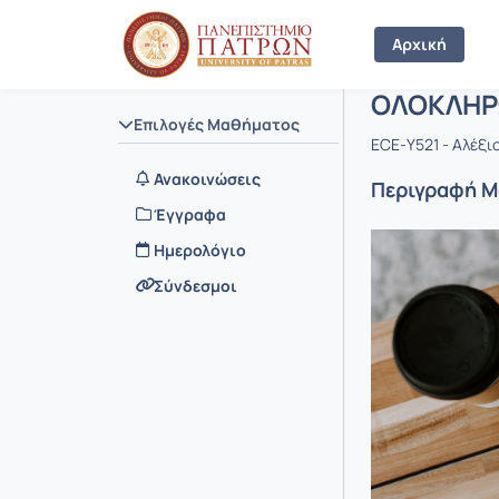
Μάθημα :
Κωδικός : 
Αρχική Σελίδα
Αρχική
ΟΛΟΚΛΗΡ
Επιλογές Μαθήματος
ECE-Υ521 - Αλέξι
Ανακοινώσεις
Περιγραφή 
Έγγραφα
Ημερολόγιο
Σύνδεσμοι