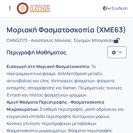
Σύνδεση
Μάθημα : Μοριακή Φασματοσκοπία (
Κωδικός : CMNG2173
Αρχική Σελίδα
Μοριακή Φασματοσκοπία (ΧΜΕ63)
Μοριακή Φασματοσκοπία (ΧΜΕ63)
CMNG2173 - Αναστάσιος Μανίκας, Σογομών Μπογοσιάν
Περιγραφή Μαθήματος
Εισαγωγή στη Μοριακή Φασματοσκοπία.
Το
ηλεκτρομαγνητικό φάσμα. Αλληλεπίδραση μεταξύ
ακτινοβολίας και ύλης. Κατηγορίες φασμάτων: φάσματα
εκπομπής, απορρόφησης και Raman. Πειραματικές τεχνικές.
Ένταση και πλάτος φασματικών γραμμών.
Αμιγή Φάσματα Περιστροφής - Φασματοσκοπία
Μικροκυμάτων.
Σταθερά περιστροφής, ροπή αδράνειας και
ενεργειακά επίπεδα περιστροφής διατομικών μορίων.
Κανόνες επιλογής περιστροφικών μεταβάσεων.
Φασματοσκοπία μικροκυμάτων. Φάσματα περιστροφής