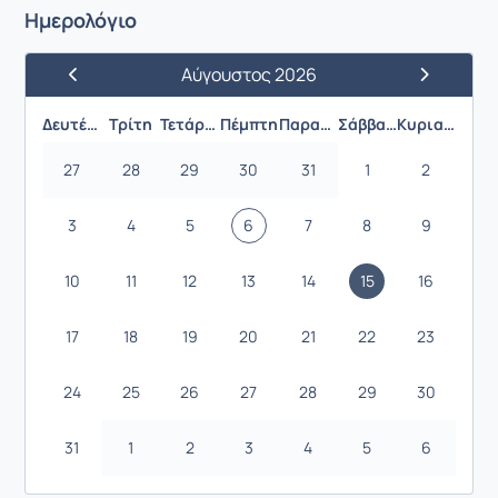
Ημερολόγιο
Αύγουστος 2026
Προηγούμενος Μήνας
Επόμενος 
Δευτέρα
Τρίτη
Τετάρτη
Πέμπτη
Παρασκευή
Σάββατο
Κυριακή
27
28
29
30
31
1
2
3
4
5
6
7
8
9
10
11
12
13
14
15
16
17
18
19
20
21
22
23
24
25
26
27
28
29
30
31
1
2
3
4
5
6