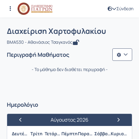
Σύνδεση
Μάθημα : Διαχείριση Χαρτοφυλακίου
Κωδικός : BMA530
Αρχική Σελίδα
Διαχείριση Χαρτοφυλακίου
Διαχείριση Χαρτοφυλακίου
BMA530 - Αθανάσιος Τσαγκανός
Περιγραφή Μαθήματος
- Το μάθημα δεν διαθέτει περιγραφή -
Ημερολόγιο
Αύγουστος 2026
Προηγούμενος Μήνας
Επόμενος 
Δευτέρα
Τρίτη
Τετάρτη
Πέμπτη
Παρασκευή
Σάββατο
Κυριακή