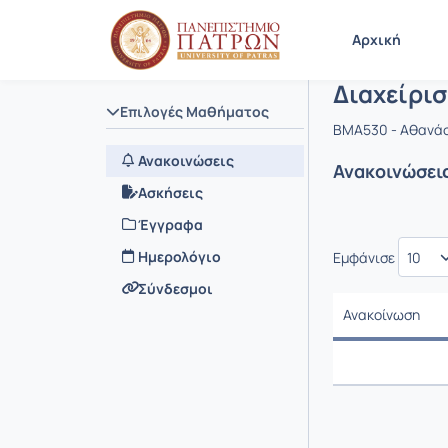
Μάθημα : 
Κωδικός :
Αρχική Σελίδα
Αρχική
Διαχείρι
Επιλογές Μαθήματος
BMA530 - Αθανάσ
Ανακοινώσεις
Ανακοινώσει
Ασκήσεις
Έγγραφα
Ημερολόγιο
Εμφάνισε
Σύνδεσμοι
Ανακοίνωση
Ανακοίνωση