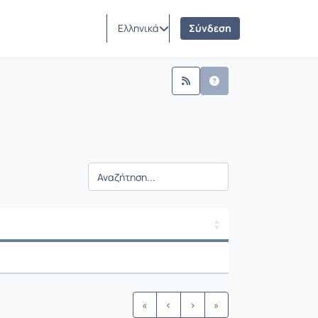
Ελληνικά
Σύνδεση
γής / Αποτελέσματα
γής / Αποτελέσματα
«
‹
›
»