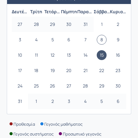
Προηγούμενος Μήνας
Επόμενος 
Δευτέρα
Τρίτη
Τετάρτη
Πέμπτη
Παρασκευή
Σάββατο
Κυριακή
27
28
29
30
31
1
2
3
4
5
6
7
8
9
10
11
12
13
14
15
16
17
18
19
20
21
22
23
24
25
26
27
28
29
30
31
1
2
3
4
5
6
Προθεσμία
Γεγονός μαθήματος
Γεγονός συστήματος
Προσωπικό γεγονός