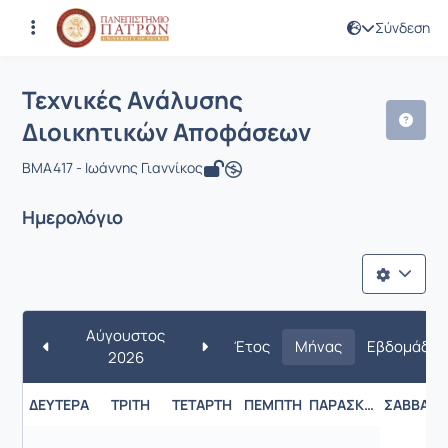
Σύνδεση
Μάθημα : Τεχνικές Ανάλυσης Διοικη
Κωδικός : BMA417
Τεχνικές Ανάλυσης
Διοικητικών Αποφάσεων
BMA417 - Ιωάννης Γιαννίκος
Ημερολόγιο
Αύγουστος
Έτος
Μήνας
Εβδομάδα
2026
ΔΕΥΤΈΡΑ
ΤΡΊΤΗ
ΤΕΤΆΡΤΗ
ΠΈΜΠΤΗ
ΠΑΡΑΣΚΕΥΉ
ΣΆΒΒΑΤΟ