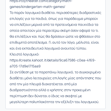
https://toytheater.com/category/math-
games/kindergarten-math-games/
Το παρόν λογισμικό διαθέτει περισσότερες διαδραστικές
επιλογές για τα παιδιά, όπως για παράδειγμα μπορούν
να επιλέξουν μερικά από τα προτεινόμενα παιχνίδια τα
οποία απαιτούν μία περαιτέρω σκέψη όσον αφορά το τι
θα επιλέξουν και πώς θα δράσουν ώστε να φθάσουν στο
επιθυμητό αποτέλεσμα. Γι αυτό τον λόγο, μάλιστα, είναι
και ένα εκπαιδευτικό λογισμικό ανοιχτού τύπου.
Κλειστό λογισμικό:
https://create.kahoot.it/details/9ca67586-c0ea-4169-
a705-17d9e1715aa9
Σε αντίθεση με το παραπάνω λογισμικό, το συγκεκριμένο
διαθέτει μόνο λειτουργίες επιλογής μίας απάντησης που
από την μία πλευρά διακατέχεται από μία
διαδραστικότητα αλλά ο χρήστης στην προκειμένη
περίπτωση δεν δύναται ο ίδιος να σκεφτεί με
μεγαλύτερη πολυπλοκότητα την εξέλιξη του λογισμικού.