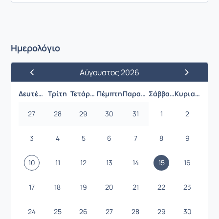
Ημερολόγιο
Αύγουστος 2026
Προηγούμενος Μήνας
Επόμενος 
Δευτέρα
Τρίτη
Τετάρτη
Πέμπτη
Παρασκευή
Σάββατο
Κυριακή
27
28
29
30
31
1
2
3
4
5
6
7
8
9
10
11
12
13
14
15
16
17
18
19
20
21
22
23
24
25
26
27
28
29
30