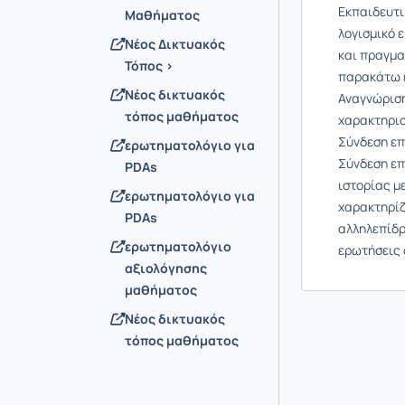
Εκπαιδευτι
Μαθήματος
λογισμικό 
Νέος Δικτυακός
και πραγμα
Τόπος >
παρακάτω ε
Νέος δικτυακός
Αναγνώριση
τόπος μαθήματος
χαρακτηρισ
Σύνδεση επ
ερωτηματολόγιο για
Σύνδεση επ
PDAs
ιστορίας μ
ερωτηματολόγιο για
χαρακτηρίζ
PDAs
αλληλεπίδρ
ερωτηματολόγιο
ερωτήσεις 
αξιολόγησης
μαθήματος
Νέος δικτυακός
τόπος μαθήματος