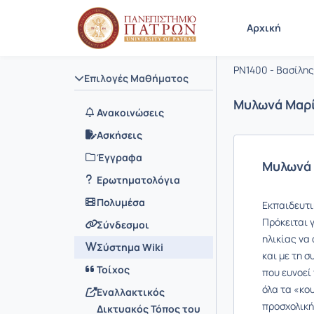
Μάθημα : 
Κωδικός :
Αρχική
Τεχνολογ
PN1400 - Βασίλης
Επιλογές Μαθήματος
Μυλωνά Μαρ
Ανακοινώσεις
Ασκήσεις
Έγγραφα
Μυλωνά
Ερωτηματολόγια
Πολυμέσα
Εκπαιδευτι
Πρόκειται 
Σύνδεσμοι
ηλικίας να
Σύστημα Wiki
και με τη σ
Τοίχος
που ευνοεί
όλα τα «κο
Εναλλακτικός
προσχολική
Δικτυακός Τόπος του