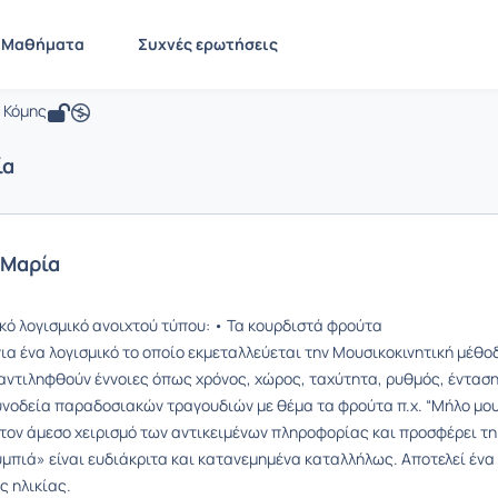
Τεχνολογίες της Πληροφορίας και των
 PN1400
Μαθήματα
Συχνές ερωτήσεις
ίες της Πληροφορίας και των Επικοιν
 Κόμης
ία
 Μαρία
κό λογισμικό ανοιχτού τύπου: • Τα κουρδιστά φρούτα
για ένα λογισμικό το οποίο εκμεταλλεύεται την Μουσικοκινητική μέθ
 αντιληφθούν έννοιες όπως χρόνος, χώρος, ταχύτητα, ρυθμός, ένταση
υνοδεία παραδοσιακών τραγουδιών με θέμα τα φρούτα π.χ. “Μήλο μου κό
 τον άμεσο χειρισμό των αντικειμένων πληροφορίας και προσφέρει 
υμπιά» είναι ευδιάκριτα και κατανεμημένα καταλλήλως. Αποτελεί ένα
ς ηλικίας.