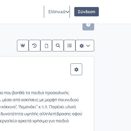
 Επικοινωνιών στην Εκπαίδευση
Ελληνικά
Σύνδεση
ωνιών στην Εκπαίδευση
οδο που βοηθά τα παιδιά προσχολικής
, μέσα από ασκήσεις με μορφή παιχνιδιού
κκινο”, “Λεμονάκι” κ.τ.λ. Παρέχει υλικό
τη δυνατότητα υψηλής αλληλεπίδρασης αφού
 εργαλείο αρκετά χρήσιμο για παιδιά