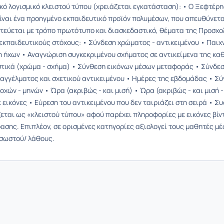
κό λογισμικό κλειστού τύπου (χρειάζεται εγκατάσταση): • Ο Ξεφτέρ
είναι ένα προηγμένο εκπαιδευτικό προϊόν πολυμέσων, που απευθύνετα
τεύεται με τρόπο πρωτότυπο και διασκεδαστικό, θέματα της Προσχο
κπαιδευτικούς στόχους: • Σύνδεση χρώματος - αντικειμένου • Παιχν
 ήχων • Αναγνώριση συγκεκριμένου σχήματος σε αντικείμενα της καθ
τικά (χρώμα - σχήμα) • Σύνθεση εικόνων μέσων μεταφοράς • Σύνδεσ
αγγέλματος και σχετικού αντικειμένου • Ημέρες της εβδομάδας • Σύ
οχών - μηνών • Ώρα (ακριβώς - και μισή) • Ώρα (ακριβώς - και μισή 
ε εικόνες • Εύρεση του αντικειμένου που δεν ταιριάζει στη σειρά • 
εται ως «κλειστού τύπου» αφού παρέχει πληροφορίες με εικόνες βίν
ασης. Επιπλέον, σε ορισμένες κατηγορίες αξιολογεί τους μαθητές μέ
σωστού/ λάθους.