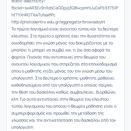
static-electricity?
fbclid=IwAR3Ev9n1lzbCeGDpjq3Q84cpmhLiu0aF693T51P
hfTYXnRGTXwTufaaIfPc
http://photodentro.edu.gr/aggregator/browsebylrt
Το πρώτο λογισμικό είναι ανοιχτού τύπου και το δεύτερο
κλειστού. Στο πρώτο ο χρήστης έχει την δυνατότητα να
οικοδομήσει την γνώση μόνος του δοκιμάζοντας με το
μπαλόνι τι μπορεί να συμβεί και τι όχι όσο αφορά τα
φορτία. Γεγονός που αντιστοιχεί στην θεωρία του
ανοιχτού λογισμικού που στηρίζεται στο εποικοδομισμό
όπου ο μαθητής χτίζει μόνος του την γνώση μέσω του
υπολογιστή. Στο δεύτερο ο χρήστης-μαθητής μαθαίνει
καθοδηγούμενα από τον υπολογιστή ο οποίος παίρνει
την θέση του δασκάλου καθώς συμβουλεύει, διορθώνει
κλπ. Για αυτό αντιστοιχεί στην θεωρία του κλειστού
τύπου λογισμικού του οποίου η θεωρία μάθησης είναι ο
συμπεριφορισμός και προωθεί την μετάδοση της
γλώσσας και την αντικατάσταση του δασκάλου από τον
υπολογιστή.