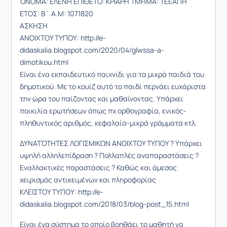
ΌΝΟΜΑ: ΕΛΕΝΗ ΕΠΙΘΕΤΟ: ΚΡΙΑΡΗ ΤΜΗΜΑ: ΤΕΕΑΠΗ
ΕΤΟΣ: Β΄ Α.Μ: 1071820
ΑΣΚΗΣΗ
ΑΝΟΙΧΤΟΥ ΤΥΠΟΥ: http://e-
didaskalia.blogspot.com/2020/04/glwssa-a-
dimotikou.html
Είναι ένα εκπαιδευτικό παιχνίδι για τα μικρά παιδιά του
δημοτικού. Με το κουίζ αυτό το παιδί περνάει ευχάριστα
την ώρα του παίζοντας και μαθαίνοντας. Υπάρχει
ποικιλία ερωτήσεων όπως πχ ορθογραφία, ενικός-
πληθυντικός αριθμός, κεφαλαία-μικρά γράμματα κτλ.
ΔΥΝΑΤΌΤΗΤΕΣ ΛΟΓΙΣΜΙΚΩΝ ΑΝΟΙΧΤΟΥ ΤΥΠΟΥ ? Υπάρχει
υψηλή αλληλεπίδραση ? Πολλαπλές αναπαραστάσεις ?
Εναλλακτικές παραστάσεις ? Καθώς και άμεσος
χειρισμός αντικειμένων και πληροφορίας
ΚΛΕΙΣΤΟΥ ΤΥΠΟΥ: http://e-
didaskalia.blogspot.com/2018/03/blog-post_15.html
Είναι ένα σύστημα το οποίο βοηθάει το μαθητή να