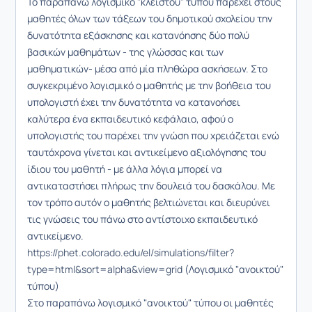
Το παραπάνω λογισμικό "κλειστού" τύπου παρέχει στους
μαθητές όλων των τάξεων του δημοτικού σχολείου την
δυνατότητα εξάσκησης και κατανόησης δύο πολύ
βασικών μαθημάτων - της γλώσσας και των
μαθηματικών- μέσα από μία πληθώρα ασκήσεων. Στο
συγκεκριμένο λογισμικό ο μαθητής με την βοήθεια του
υπολογιστή έχει την δυνατότητα να κατανοήσει
καλύτερα ένα εκπαιδευτικό κεφάλαιο, αφού ο
υπολογιστής του παρέχει την γνώση που χρειάζεται ενώ
ταυτόχρονα γίνεται και αντικείμενο αξιολόγησης του
ίδιου του μαθητή - με άλλα λόγια μπορεί να
αντικαταστήσει πλήρως την δουλειά του δασκάλου. Με
τον τρόπο αυτόν ο μαθητής βελτιώνεται και διευρύνει
τις γνώσεις του πάνω στο αντίστοιχο εκπαιδευτικό
αντικείμενο.
https://phet.colorado.edu/el/simulations/filter?
type=html&sort=alpha&view=grid
(Λογισμικό "ανοικτού"
τύπου)
Στο παραπάνω λογισμικό "ανοικτού" τύπου οι μαθητές