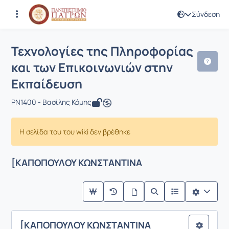
Σύνδεση
Μάθημα : Τεχνολογίες της Πληροφορί
Κωδικός : PN1400
Τεχνολογίες της Πληροφορίας
και των Επικοινωνιών στην
Εκπαίδευση
PN1400 - Βασίλης Κόμης
Η σελίδα του του wiki δεν βρέθηκε
[ΚΑΠΟΠΟΥΛΟΥ ΚΩΝΣΤΑΝΤΙΝΑ
[ΚΑΠΟΠΟΥΛΟΥ ΚΩΝΣΤΑΝΤΙΝΑ