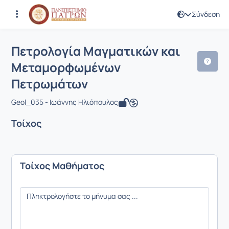
Σύνδεση
Μάθημα : Πετρολογία Μαγματικών κ
Κωδικός : GEO308
Πετρολογία Μαγματικών και
Μεταμορφωμένων
Πετρωμάτων
Geol_035 - Ιωάννης Ηλιόπουλος
Τοίχος
Τοίχος Μαθήματος