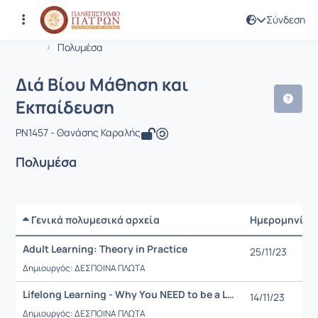
Σύνδεση
Μάθημα : Διά Βίου Μάθηση και Εκπαί
Κωδικός : PN1457
Αρχική Σελίδα
Διά Βίου Μάθηση και Εκπαίδευση
Πολυμέσα
Διά Βίου Μάθηση και
Εκπαίδευση
PN1457 - Θανάσης Καραλής
Πολυμέσα
Γενικά πολυμεσικά αρχεία
Ημερομηνία
Adult Learning: Theory in Practice
25/11/23
Δημιουργός: ΔΕΣΠΟΙΝΑ ΠΛΩΤΑ
Lifelong Learning - Why You NEED to be a Lifelong Learner
14/11/23
Δημιουργός: ΔΕΣΠΟΙΝΑ ΠΛΩΤΑ