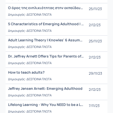
Ο όρος της ενηλικιότητας στην εκπαίδευση ενηλίκων
25/11/23
Δημιουργός: ΔΕΣΠΟΙΝΑ ΠΛΩΤΑ
5 Characteristics of Emerging Adulthood | Psychology | Dr. Julie Yonker
2/12/23
Δημιουργός: ΔΕΣΠΟΙΝΑ ΠΛΩΤΑ
Adult Learning Theory | Knowles' 6 Assumptions of Adult Learners
25/11/23
Δημιουργός: ΔΕΣΠΟΙΝΑ ΠΛΩΤΑ
Dr. Jeffrey Arnett Offers Tips for Parents of Emerging Adults
2/12/23
Δημιουργός: ΔΕΣΠΟΙΝΑ ΠΛΩΤΑ
How to teach adults?
29/11/23
Δημιουργός: ΔΕΣΠΟΙΝΑ ΠΛΩΤΑ
Jeffrey Jensen Arnett: Emerging Adulthood
2/12/23
Δημιουργός: ΔΕΣΠΟΙΝΑ ΠΛΩΤΑ
Lifelong Learning - Why You NEED to be a Lifelong Learner
7/11/23
Δημιουργός: ΔΕΣΠΟΙΝΑ ΠΛΩΤΑ