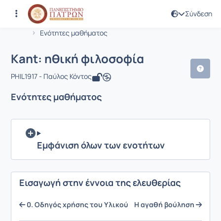
Σύνδεση
Μάθημα : Kant: ηθική φιλοσοφία
Κωδικός : PHIL1917
Αρχική Σελίδα
Kant: ηθική φιλοσοφία
Ενότητες μαθήματος
Kant: ηθική φιλοσοφία
PHIL1917 - Παύλος Κόντος
Ενότητες μαθήματος
Εμφάνιση όλων των ενοτήτων
Εισαγωγή στην έννοια της ελευθερίας
0. Οδηγός χρήσης του Υλικού
Η αγαθή βούληση