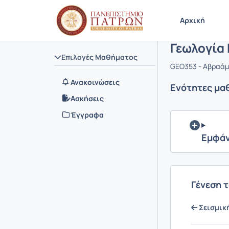
Μάθημα : 
Κωδικός :
Αρχική Σελίδα
Αρχική
Γεωλογία
Επιλογές Μαθήματος
GEO353 - Αβραάμ
Ανακοινώσεις
Ενότητες μα
Ασκήσεις
Έγγραφα
Εμφάν
Γένεση τ
Σεισμικ