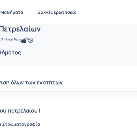
Γεωλογία Πετρελαίων
 GEO353
Γεωλογία Πετρελαίων
Ενότητες μαθήματος
Μαθήματα
Συχνές ερωτήσεις
 Πετρελαίων
 Ζεληλίδης
θήματος
ιση όλων των ενοτήτων
ου πετρελαίου Ι
ή Στρωματογραφία