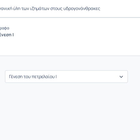
γανική ύλη των ιζημάτων στους υδρογονάνθρακες
ραφα
ένεση Ι