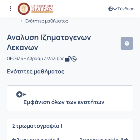
Σύνδεση
Μάθημα : Αναλυση Ιζηματογενων Λεκ
Κωδικός : GEO335
Αρχική Σελίδα
Αναλυση Ιζηματογενων Λεκανων
Ενότητες μαθήματος
Αναλυση Ιζηματογενων
Λεκανων
GEO335 - Αβραάμ Ζεληλίδης
Ενότητες μαθήματος
Εμφάνιση όλων των ενοτήτων
Στρωματογραφία Ι
Στρωματογραφία ΙΙ
Στρωματογραφία ΙΙΙ