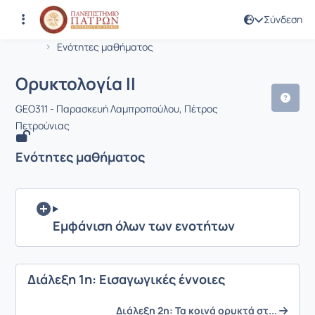
Σύνδεση
Μάθημα : Ορυκτολογία ΙI
Κωδικός : GEO311
Αρχική Σελίδα
Ορυκτολογία ΙI
Ενότητες μαθήματος
Ορυκτολογία ΙI
GEO311 - Παρασκευή Λαμπροπούλου, Πέτρος
Πετρούνιας
Ενότητες μαθήματος
Εμφάνιση όλων των ενοτήτων
Διάλεξη 1η: Εισαγωγικές έννοιες
Διάλεξη 2η: Τα κοινά ορυκτά στ...