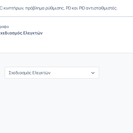
C κινητήρων, πρόβλημα ρύθμισης, PD και PID αντισταθμιστές.
ραφα
 Σχεδιασμός Ελεγκτών