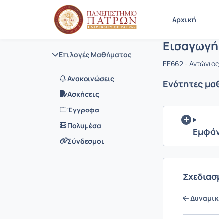
Μάθημα : 
Κωδικός : 
Αρχική Σελίδα
Αρχική
Εισαγωγή
Επιλογές Μαθήματος
EE662 - Αντώνιος
Ανακοινώσεις
Ενότητες μα
Ασκήσεις
Έγγραφα
Πολυμέσα
Εμφάν
Σύνδεσμοι
Σχεδιασ
Δυναμικ