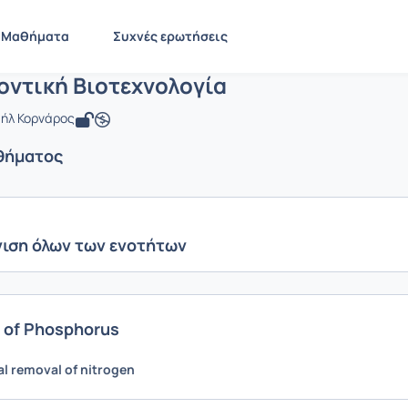
Περιβαλλοντική Βιοτεχνολογία
 CMNG2145
Περιβαλλοντική Βιοτεχνολογία
Ενότητες μαθήματος
Μαθήματα
Συχνές ερωτήσεις
οντική Βιοτεχνολογία
ήλ Κορνάρος
θήματος
ιση όλων των ενοτήτων
 of Phosphorus
al removal of nitrogen