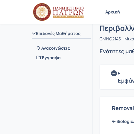
Μάθημα : 
Κωδικός :
Αρχική Σελίδα
Αρχική
Περιβαλλ
Επιλογές Μαθήματος
CMNG2145 - Μιχα
Ανακοινώσεις
Ενότητες μα
Έγγραφα
Εμφάν
Removal
Biologic