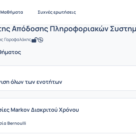
Ανάλυση της Απόδοσης Πληροφοριακώ
 CEID1094
Ανάλυση της Απόδοσης Πληροφοριακών Συστημάτων
Ενότητε
Μαθήματα
Συχνές ερωτήσεις
της Απόδοσης Πληροφοριακών Συστη
νης Γαροφαλάκης
θήματος
ιση όλων των ενοτήτων
σίες Markov Διακριτού Χρόνου
ία Bernoulli