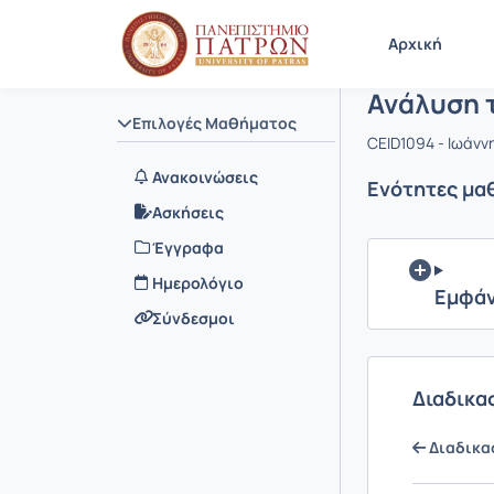
Μάθημα : 
Κωδικός :
Αρχική Σελίδα
Αρχική
Ανάλυση 
Επιλογές Μαθήματος
CEID1094 - Ιωάν
Ανακοινώσεις
Ενότητες μα
Ασκήσεις
Έγγραφα
Ημερολόγιο
Εμφάν
Σύνδεσμοι
Διαδικα
Διαδικασ