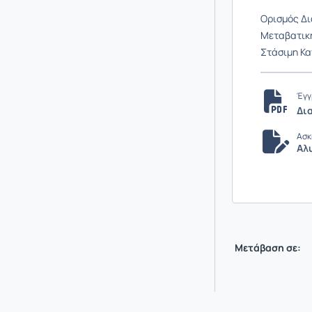
Ορισμός Δι
Μεταβατική
Στάσιμη Κα
Έγγ
Δι
Ασκ
Αλ
Μετάβαση σε: