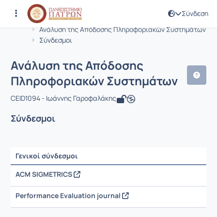
Σύνδεση
Μάθημα : Ανάλυση της Απόδοσης Πλ
Κωδικός : CEID1094
Αρχική Σελίδα
Ανάλυση της Απόδοσης Πληροφοριακών Συστημάτων
Σύνδεσμοι
Ανάλυση της Απόδοσης
Πληροφοριακών Συστημάτων
CEID1094 - Ιωάννης Γαροφαλάκης
Σύνδεσμοι
Γενικοί σύνδεσμοι
Ρυθμίσεις επιλογής / Αποτελέσματα
ACM SIGMETRICS
Performance Evaluation journal