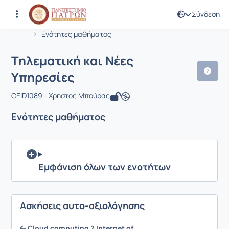
Σύνδεση
Μάθημα : Τηλεματική και Νέες Υπηρε
Κωδικός : CEID1089
Αρχική Σελίδα
Τηλεματική και Νέες Υπηρεσίες
Ενότητες μαθήματος
Τηλεματική και Νέες
Υπηρεσίες
CEID1089 - Χρήστος Μπούρας
Ενότητες μαθήματος
Εμφάνιση όλων των ενοτήτων
Ασκήσεις αυτο-αξιολόγησης
Cloud computing ? Ιnternet of...