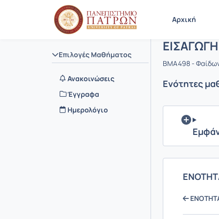
Μάθημα : 
Κωδικός :
Αρχική Σελίδα
Αρχική
ΕΙΣΑΓΩΓΗ
Επιλογές Μαθήματος
BMA498 - Φαίδω
Ανακοινώσεις
Ενότητες μα
Έγγραφα
Ημερολόγιο
Εμφάν
ΕΝΟΤΗΤΑ
ΕΝΟΤΗΤΑ