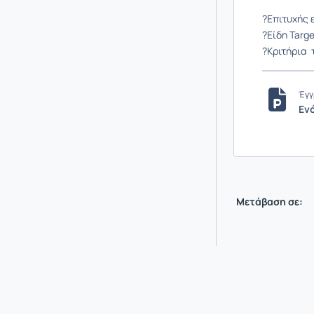
?Επιτυχής 
?Είδη Targ
?Κριτήρια
Έγγ
Εν
Μετάβαση σε: