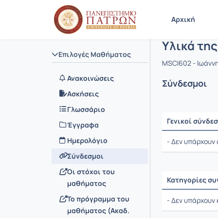
Μάθημα : Υ
Κωδικός :
Αρχική Σελίδα
Αρχική
Υλικά της
Επιλογές Μαθήματος
MSCI602 - Ιωάνν
Ανακοινώσεις
Σύνδεσμοι
Ασκήσεις
Γλωσσάριο
Γενικοί σύνδε
Έγγραφα
Ρυθμίσεις επιλο
Ημερολόγιο
- Δεν υπάρχουν 
Σύνδεσμοι
Οι στόχοι του
Κατηγορίες σ
μαθήματος
Ρυθμίσεις επιλο
Το πρόγραμμα του
- Δεν υπάρχουν
μαθήματος (Ακαδ.