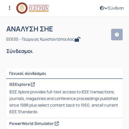
Σύνδεση
Μάθημα : ΑΝΑΛΥΣΗ ΣΗΕ
Κωδικός : EE630
Αρχική Σελίδα
ΑΝΑΛΥΣΗ ΣΗΕ
Σύνδεσμοι
ΑΝΑΛΥΣΗ ΣΗΕ
EE630 - Γεώργιος Κωνσταντόπουλος
Σύνδεσμοι
Γενικοί σύνδεσμοι
Ρυθμίσεις επιλογής / Αποτελέσματα
IEEExplore
IEEE Xplore provides full-text access to IEEE transactions,
journals, magazines and conference proceedings published
since 1988 plus select content back to 1950, and all current
IEEE Standards.
PowerWorld Simulator