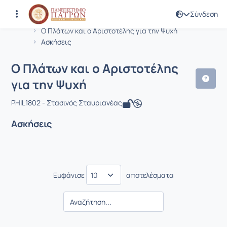
Σύνδεση
Μάθημα : O Πλάτων και ο Αριστοτέλης
Κωδικός : PHIL1802
Αρχική Σελίδα
O Πλάτων και ο Αριστοτέλης για την Ψυχή
Ασκήσεις
O Πλάτων και ο Αριστοτέλης
για την Ψυχή
PHIL1802 - Στασινός Σταυριανέας
Ασκήσεις
Εμφάνισε
αποτελέσματα