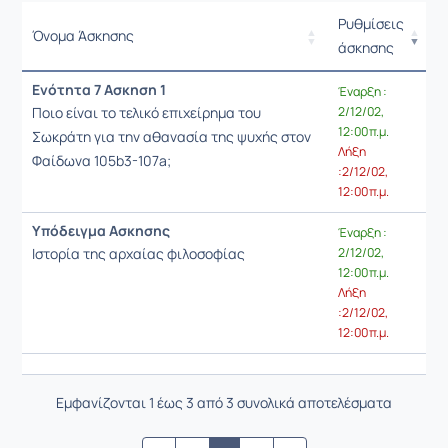
Ρυθμίσεις
Όνομα Άσκησης
άσκησης
Ρυθμίσεις επιλο
Ενότητα 7 Ασκηση 1
Έναρξη :
Ποιο είναι το τελικό επιχείρημα του
2/12/02,
12:00 π.μ.
Σωκράτη για την αθανασία της ψυχής στον
Λήξη
Φαίδωνα 105b3-107a;
:2/12/02,
12:00 π.μ.
Υπόδειγμα Ασκησης
Έναρξη :
Ιστορία της αρχαίας φιλοσοφίας
2/12/02,
12:00 π.μ.
Λήξη
:2/12/02,
12:00 π.μ.
Εμφανίζονται 1 έως 3 από 3 συνολικά αποτελέσματα