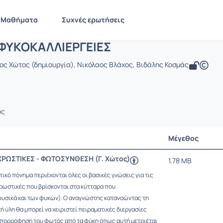
AS_5001 ΦΥΚΟΚΑΛΛΙΕΡΓΕΙΕΣ
 TAY210
AS_5001 ΦΥΚΟΚΑΛΛΙΕΡΓΕΙΕΣ
Έγγραφα
Μαθήματα
Συχνές ερωτήσεις
ΦΥΚΟΚΑΛΛΙΕΡΓΕΙΕΣ
ος Χώτος (δημιουργία), Νικόλαος Βλάχος, Βιδάλης Κοσμάς
ος
Μέγεθος
ΧΡΩΣΤΙΚΕΣ - ΦΩΤΟΣΥΝΘΕΣΗ (Γ. Χώτος)
1.78 MB
τικό πόνημα περιέχονται όλες οι βασικές γνώσεις για τις
ωστικές που βρίσκονται στα κύτταρα που
υσικά και των φυκών). Ο αναγνώστης κατανοώντας τη
 ύλη θα μπορεί να χειριστεί πειραματικές διεργασίες
απορρόφηση του φωτός από τα φύκη όπως αυτή μετριέται