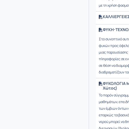
με τη χρήση φασμ
ΚΑΛΛΙΕΡΓΕΙΕΣ
ΦΥΚΗ-ΤΕΧΝΟΛ
Στο συνοπτικό αυτό
φυκών προς όφελος
μιας παρουσίασης 
πληροφορίες σε εν
σε θέση να διαμορ
διαδραματίζουν τα
ΦΥΚΟΛΟΓΙΑ ΜΕ
Χώτος)
Το παρόν σύγγραμμ
μαθημάτων, επειδή
των έμβιων όντων σ
επαρκώς τα βασικά
νερού μπορεί να δ
διεργασιών (βιολο