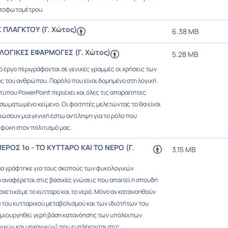
ατοφωτομέτρου.
 ΠΛΑΓΚΤΟΥ (Γ. Χώτος)
6.38 MB
ΟΓΙΚΕΣ ΕΦΑΡΜΟΓΕΣ (Γ. Χώτος)
5.28 MB
 έργο περιγράφονται σε γενικές γραμμές οι χρήσεις των
 του ανθρώπου. Παρόλο που είναι δομημένο στη λογική
τύπου PowerPoint περιέχει και όλες τις απαραίτητες
σωματωμένο κείμενο. Οι φοιτητές μελετώντας το θα είναι
φώσουν μια γενική έστω αντίληψη για το ρόλο που
 φύκη στον πολιτισμό μας.
ΡΟΣ 1ο - ΤΟ ΚΥΤΤΑΡΟ ΚΑΙ ΤΟ ΝΕΡΟ (Γ.
3.15 MB
α γράφτηκε για τους σκοπούς των φυκολογικών
 αναφέρεται στις βασικές γνώσεις που απαιτεί η σπουδή
χετικά με το κύτταρο και το νερό. Μόνο αν κατανοηθούν
 του κυτταρικού μεταβολισμού και των ιδιοτήτων του
ημιουργηθεί γερή βάση κατανόησης των υπόλοιπων
γικών και μηχανικών) που εμπλέκονται στις