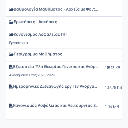
Βαθμολογία Μαθήματος - Αρχεία με Φοιτητές/τριες που κατοχύρωσαν από παρουσίες το Εργαστήριο
Ερωτήσεις - Ασκήσεις
Κανονισμος Ασφαλείας ΠΠ
Εργαστηρια
Περίγραμμα Μαθήματος
Εξεταστέα Ύλη Θεωρίας Γενικής και Ανόργανης Χημείας SAG_102
115.13 KB
Ακαδημαϊκό Έτος 2025-2026
Ημερομηνίες Διεξαγωγής Εργ Γεν Ανοργανης Χημείας 2025 2026.pdf
107.78 KB
Κανονισμός Ασφάλειας και Λειτουργίας Εργαστηρίου Γενικής & Ανόργανης Χημείας
1.04 MB