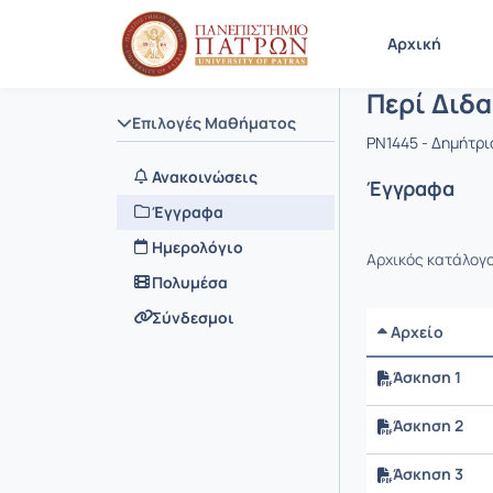
Μάθημα : Π
Κωδικός :
Αρχική Σελίδα
Αρχική
Περί Διδα
Επιλογές Μαθήματος
PN1445 - Δημήτρι
Ανακοινώσεις
Έγγραφα
Έγγραφα
Ημερολόγιο
Αρχικός κατάλογ
Πολυμέσα
Σύνδεσμοι
Αρχείο
Άσκηση 1
Άσκηση 2
Άσκηση 3