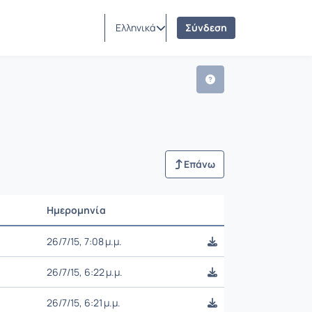
rse)
Ελληνικά
Σύνδεση
Επάνω
Ημερομηνία
Ρυθμίσεις επιλογής
26/7/15, 7:08 μ.μ.
26/7/15, 6:22 μ.μ.
26/7/15, 6:21 μ.μ.