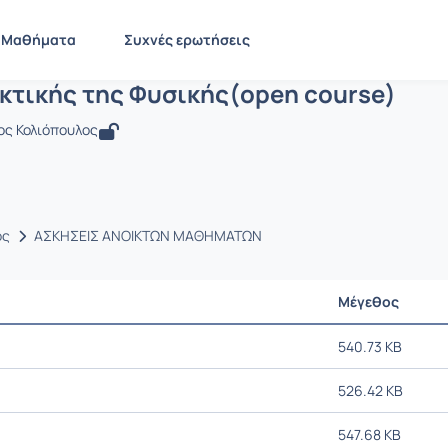
ερί Διδακτικής της Φυσικής(open cou
 PN1445
Περί Διδακτικής της Φυσικής(open course)
Έγγραφα
Μαθήματα
Συχνές ερωτήσεις
κτικής της Φυσικής(open course)
ος Κολιόπουλος
ος
ΑΣΚΗΣΕΙΣ ΑΝΟΙΚΤΩΝ ΜΑΘΗΜΑΤΩΝ
Μέγεθος
540.73 KB
526.42 KB
547.68 KB