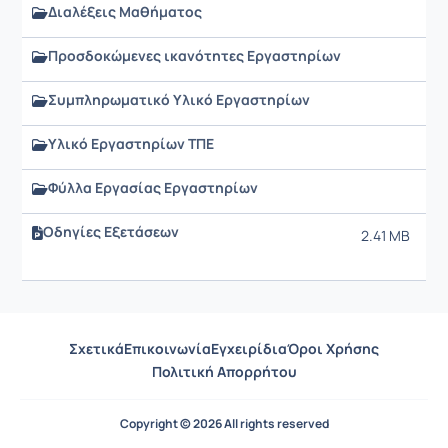
Διαλέξεις Μαθήματος
Προσδοκώμενες ικανότητες Εργαστηρίων
Συμπληρωματικό Υλικό Εργαστηρίων
Υλικό Εργαστηρίων ΤΠΕ
Φύλλα Εργασίας Εργαστηρίων
Οδηγίες Εξετάσεων
2.41 MB
1
4
Σχετικά
Επικοινωνία
Εγχειρίδια
Όροι Χρήσης
Πολιτική Απορρήτου
Copyright © 2026 All rights reserved