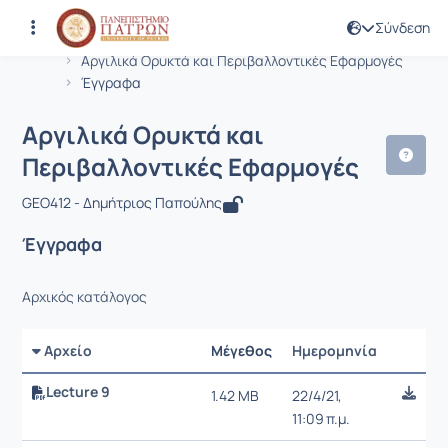
Σύνδεση
Μάθημα : Αργιλικά Ορυκτά και Περι
Κωδικός : GEO412
Αρχική Σελίδα
Αργιλικά Ορυκτά και Περιβαλλοντικές Εφαρμογές
Έγγραφα
Αργιλικά Ορυκτά και
Περιβαλλοντικές Εφαρμογές
GEO412 - Δημήτριος Παπούλης
Έγγραφα
Αρχικός κατάλογος
Αρχείο
Μέγεθος
Ημερομηνία
Ρυθμίσε
Lecture 9
1.42 MB
22/4/21,
11:09 π.μ.