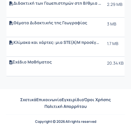
Διδακτική των Γεωεπιστημών στη Β/θμια Εκπαίδευση Σχέδιο μαθήματος
2.29 MB
Θέματα Διδακτικής της Γεωγραφίας
3 MB
Κλίμακα και χάρτες: μια STE(Α)M προσέγγιση
1.7 MB
Σχέδιο Μαθήματος
20.34 KB
Σχετικά
Επικοινωνία
Εγχειρίδια
Όροι Χρήσης
Πολιτική Απορρήτου
Copyright © 2026 All rights reserved