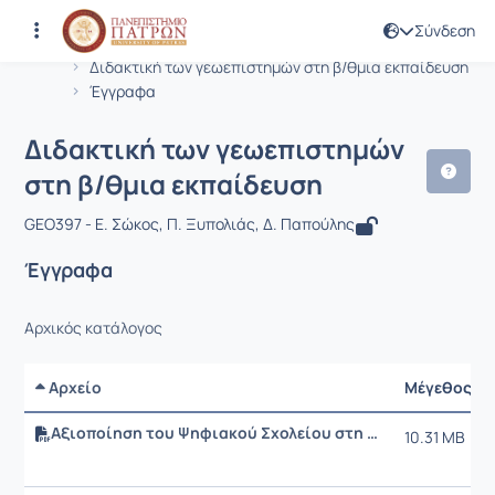
Σύνδεση
Μάθημα : Διδακτική των γεωεπιστημώ
Κωδικός : GEO397
Αρχική Σελίδα
Διδακτική των γεωεπιστημών στη β/θμια εκπαίδευση
Έγγραφα
Διδακτική των γεωεπιστημών
στη β/θμια εκπαίδευση
GEO397 - Ε. Σώκος, Π. Ξυπολιάς, Δ. Παπούλης
Έγγραφα
Αρχικός κατάλογος
Αρχείο
Μέγεθος
Αξιοποίηση του Ψηφιακού Σχολείου στη διδασκαλία της Γεωλογίας Γεωγραφίας
10.31 MB