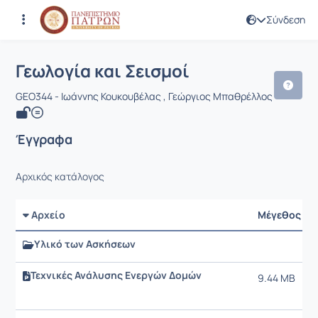
Σύνδεση
Μάθημα : Γεωλογία και Σεισμοί
Κωδικός : GEO344
Αρχική Σελίδα
Γεωλογία και Σεισμοί
Έγγραφα
Γεωλογία και Σεισμοί
GEO344 - Ιωάννης Κουκουβέλας , Γεώργιος Μπαθρέλλος
Έγγραφα
Αρχικός κατάλογος
Αρχείο
Μέγεθος
Υλικό των Ασκήσεων
Τεχνικές Ανάλυσης Ενεργών Δομών
9.44 MB