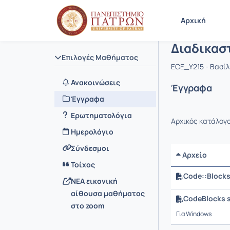
Μάθημα : 
Κωδικός :
Αρχική Σελίδα
Αρχική
Διαδικασ
Επιλογές Μαθήματος
ECE_Y215 - Βασί
Ανακοινώσεις
Έγγραφα
Έγγραφα
Ερωτηματολόγια
Αρχικός κατάλογ
Ημερολόγιο
Σύνδεσμοι
Αρχείο
Τοίχος
Code::Block
NEA εικονική
αίθουσα μαθήματος
CodeBlocks 
στο zoom
Για Windows