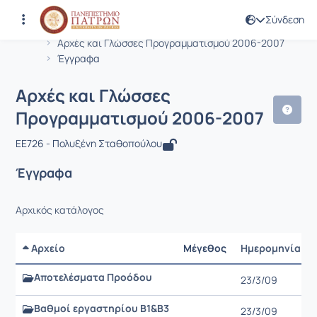
Σύνδεση
Μάθημα : Αρχές και Γλώσσες Προγρα
Κωδικός : EE726
Αρχική Σελίδα
Αρχές και Γλώσσες Προγραμματισμού 2006-2007
Έγγραφα
Αρχές και Γλώσσες
Προγραμματισμού 2006-2007
EE726 - Πολυξένη Σταθοπούλου
Έγγραφα
Αρχικός κατάλογος
Αρχείο
Μέγεθος
Ημερομηνία
Αποτελέσματα Προόδου
23/3/09
Βαθμοί εργαστηρίου Β1&Β3
23/3/09