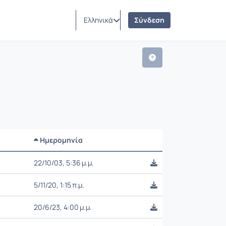
ατα
Ελληνικά
Σύνδεση
Ημερομηνία
Ρυθμίσεις επιλογής
22/10/03, 5:36 μ.μ.
5/11/20, 1:15 π.μ.
20/6/23, 4:00 μ.μ.