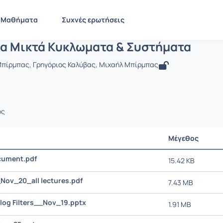
Προηγμένα Μικτά Κυκλωματα & Συστήμ
EE616
Προηγμένα Μικτά Κυκλωματα & Συστήματα
Έγγραφα
Μαθήματα
Συχνές ερωτήσεις
α Μικτά Κυκλωματα & Συστήματα
 Μπίρμπας, Γρηγόριος Καλύβας, Μιχαήλ Μπίρμπας
ος
Μέγεθος
ument.pdf
15.42 KB
ov_20_all lectures.pdf
7.43 MB
alog Filters__Nov_19.pptx
1.91 MB