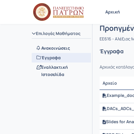
Μάθημα : 
Κωδικός : 
Αρχική Σελίδα
Αρχική
Προηγμέν
Επιλογές Μαθήματος
EE616 - Αλέξιος
Ανακοινώσεις
Έγγραφα
Έγγραφα
Αρχικός κατάλογ
Εναλλακτική
Ιστοσελίδα
Αρχείο
Example_doc
DACs_ADCs_N
Slides for An