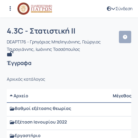
Σύνδεση
Μάθημα : 4.3C - Στατιστική ΙΙ
Κωδικός : DEAPT176
Αρχική Σελίδα
4.3C - Στατιστική ΙΙ
Έγγραφα
4.3C - Στατιστική ΙΙ
DEAPT176 - Γρηγόριος Μπεληγιάννης, Γεώργιος
Τσιρογιάννης, Ιωάννης Τασσόπουλος
Έγγραφα
Αρχικός κατάλογος
Αρχείο
Μέγεθος
Βαθμοί εξέτασης θεωρίας
Εξέταση Ιανουρίου 2022
Εργαστήριο