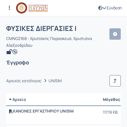
Σύνδεση
Μάθημα : ΦΥΣΙΚΕΣ ΔΙΕΡΓΑΣΙΕΣ Ι
Κωδικός : CMNG2168
Αρχική Σελίδα
ΦΥΣΙΚΕΣ ΔΙΕΡΓΑΣΙΕΣ Ι
Έγγραφα
ΦΥΣΙΚΕΣ ΔΙΕΡΓΑΣΙΕΣ Ι
CMNG2168 - Χριστάκης Παρασκευά, Χριστιάνα
Αλεξανδρίδου
Έγγραφα
Αρχικός κατάλογος
UNISIM
Αρχείο
Μέγεθος
ΚΑΝΟΝΕΣ ΕΡΓΑΣΤΗΡΙΟΥ UNISIM
117.19 KB