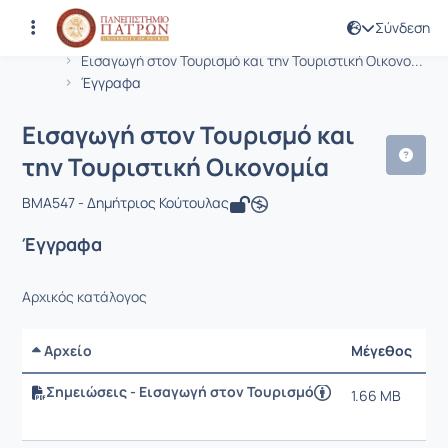
Σύνδεση
Μάθημα : Εισαγωγή στον Τουρισμό κα
Κωδικός : BMA547
Αρχική Σελίδα
Εισαγωγή στον Τουρισμό και την Τουριστική Οικονο...
Έγγραφα
Εισαγωγή στον Τουρισμό και
την Τουριστική Οικονομία
BMA547 - Δημήτριος Κούτουλας
Έγγραφα
Αρχικός κατάλογος
Αρχείο
Μέγεθος
Η
Σημειώσεις - Εισαγωγή στον Τουρισμό
1.66 MB
23
1: