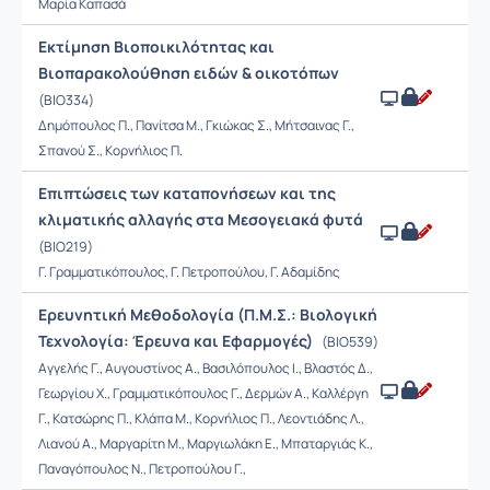
Μαρία Καπασά
Εκτίμηση Βιοποικιλότητας και
Βιοπαρακολούθηση ειδών & οικοτόπων
(BIO334)
Δημόπουλος Π., Πανίτσα Μ., Γκιώκας Σ., Μήτσαινας Γ.,
Σπανού Σ., Κορνήλιος Π.
Επιπτώσεις των καταπονήσεων και της
κλιματικής αλλαγής στα Μεσογειακά φυτά
(BIO219)
Γ. Γραμματικόπουλος, Γ. Πετροπούλου, Γ. Αδαμίδης
Ερευνητική Μεθοδολογία (Π.Μ.Σ.: Βιολογική
Τεχνολογία: Έρευνα και Εφαρμογές)
(BIO539)
Αγγελής Γ., Αυγουστίνος Α., Βασιλόπουλος Ι., Βλαστός Δ.,
Γεωργίου Χ., Γραμματικόπουλος Γ., Δερμών Α., Καλλέργη
Γ., Κατσώρης Π., Κλάπα Μ., Κορνήλιος Π., Λεοντιάδης Λ.,
Λιανού Α., Μαργαρίτη Μ., Μαργιωλάκη Ε., Μπαταργιάς Κ.,
Παναγόπουλος Ν., Πετροπούλου Γ.,