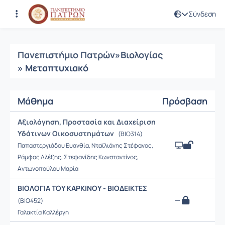
Σύνδεση
Μαθήματα
Πανεπιστήμιο Πατρών
»
Βιολογίας
» Μεταπτυχιακό
Μάθημα
Πρόσβαση
Αξιολόγηση, Προστασία και Διαχείριση
Υδάτινων Οικοσυστημάτων
(BIO314)
Παπαστεργιάδου Ευανθία, Νταϊλιάνης Στέφανος,
Ράμφος Αλέξης, Στεφανίδης Κωνσταντίνος,
Αντωνοπούλου Μαρία
ΒΙΟΛΟΓΙΑ ΤΟΥ ΚΑΡΚΙΝΟΥ - ΒΙΟΔΕΙΚΤΕΣ
—
(BIO452)
Γαλακτία Καλλέργη