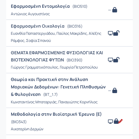
Εφαρμοσμένη Εντομολογία
(BIO510)
—
Αντώνιος Αυγουστίνος
Εφαρμοσμένη Οικολογία
(BIO316)
Ευανθία Παπαστεργιάδου, Παύλος Μακρίδης, Αλέξης
Ράμφος, Σοφία Σπανού
ΘΕΜΑΤΑ ΕΦΑΡΜΟΣΜΕΝΗΣ ΦΥΣΙΟΛΟΓΙΑΣ ΚΑΙ
ΒΙΟΤΕΧΝΟΛΟΓΙΑΣ ΦΥΤΩΝ
(BIO390)
Γιώργος Γραμματικόπουλος, Γεωργία Πετροπούλου
Θεωρία και Πρακτική στην Ανάλυση
Μοριακών Δεδομένων: Γενετική Πληθυσμών
—
& Φυλογένεση
(ΒΤ_1.7)
Κωνσταντίνος Μπαταργιάς, Παναγιώτης Κορνήλιος
Μεθοδολογία στην Βιοϊατρική Έρευνα (Ε)
(BIO343)
Αικατερίνη Δερμών