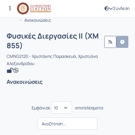
Σύνδεση
Μάθημα : Φυσικές Διεργασίες ΙΙ (ΧΜ 
Κωδικός : CMNG2120
Αρχική Σελίδα
Φυσικές Διεργασίες ΙΙ (ΧΜ 855)
Ανακοινώσεις
Φυσικές Διεργασίες ΙΙ (ΧΜ
855)
CMNG2120 - Χριστάκης Παρασκευά, Χριστιάνα
Αλεξανδρίδου
Ανακοινώσεις
Εμφάνισε
αποτελέσματα