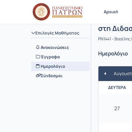
Μάθημα : 
Κωδικός : 
Αρχική
Εφαρμογέ
στη Διδα
Επιλογές Μαθήματος
PN1441 - Βασίλης
Ανακοινώσεις
Ημερολόγιο
Έγγραφα
Ημερολόγιο
Αύγουστ
Σύνδεσμοι
ΔΕΥΤΈΡΑ
27