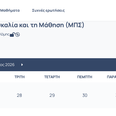
Εφαρμογές των Τεχνολογιών της Πληρο
PN1441
Μαθήματα
Συχνές ερωτήσεις
ς των Τεχνολογιών της Πληροφορίας κ
σκαλία και τη Μάθηση (ΜΠΣ)
 Κόμης
ος 2026
ΤΡΊΤΗ
ΤΕΤΆΡΤΗ
ΠΈΜΠΤΗ
ΠΑΡ
28
29
30