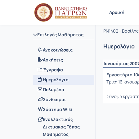
Μάθημα : 
Κωδικός :
Αρχική
Παιδαγωγ
PN1402 - Βασίλης
Επιλογές Μαθήματος
Ημερολόγιο
Ανακοινώσεις
Ασκήσεις
Ιανουάριος 200
Έγγραφα
Εργαστήριο 10
Ημερολόγιο
Τρίτη 16 Ιανουαρ
Πολυμέσα
Σύνοψη εργαστ
Σύνδεσμοι
Σύστημα Wiki
Εναλλακτικός
Δικτυακός Τόπος
Μαθήματος