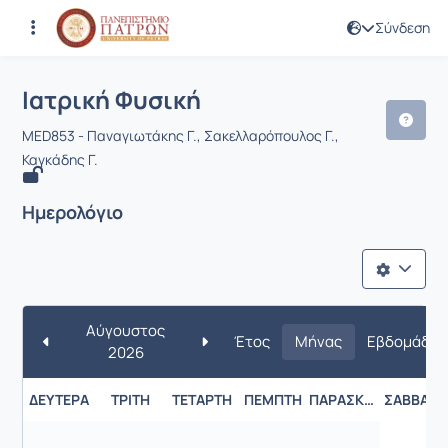
Σύνδεση
Μάθημα : Ιατρική Φυσική
Κωδικός : MED853
Ιατρική Φυσική
MED853 - Παναγιωτάκης Γ., Σακελλαρόπουλος Γ.,
Καγκάδης Γ.
Ημερολόγιο
Αύγουστος
Έτος
Μήνας
Εβδομάδα
2026
ΔΕΥΤΈΡΑ
ΤΡΊΤΗ
ΤΕΤΆΡΤΗ
ΠΈΜΠΤΗ
ΠΑΡΑΣΚΕΥΉ
ΣΆΒΒΑΤΟ