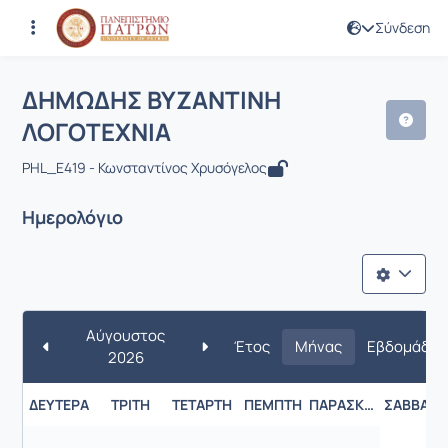
Σύνδεση
Μάθημα : ΔΗΜΩΔΗΣ ΒΥΖΑΝΤΙΝΗ ΛΟΓ
Κωδικός : LIT2047
ΔΗΜΩΔΗΣ ΒΥΖΑΝΤΙΝΗ
ΛΟΓΟΤΕΧΝΙΑ
PHL_E419 - Κωνσταντίνος Χρυσόγελος
Ημερολόγιο
Αύγουστος
Έτος
Μήνας
Εβδομάδα
2026
ΔΕΥΤΈΡΑ
ΤΡΊΤΗ
ΤΕΤΆΡΤΗ
ΠΈΜΠΤΗ
ΠΑΡΑΣΚΕΥΉ
ΣΆΒΒΑΤΟ